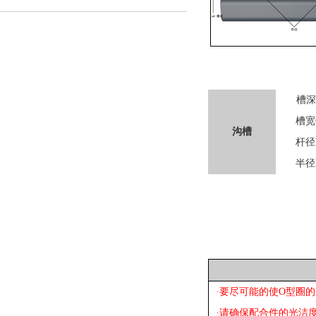
槽深
槽宽
沟槽
杆径
半径
·要尽可能的使O型圈
·请确保配合件的光洁度