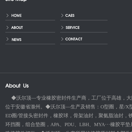
◆沃尔顶—专业橡胶密封件生产商，工厂位于高雄，大
位于安徽省滁州。◆沃尔顶—生产及销售：O型圈，星/X
ED圈/管接头密封件，橡胶球，骨架油封，聚氨脂油封，
环挡圈，组合垫圈，APA、PDU、LBH、MYA···橡胶平