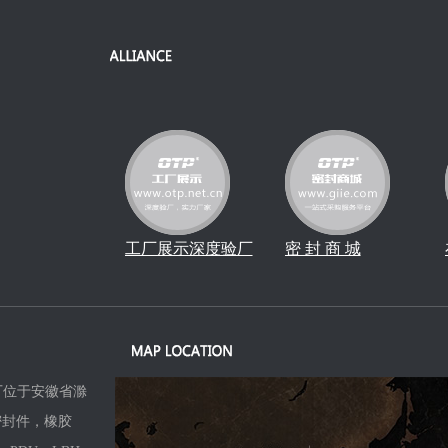
工厂展示深度验厂
密 封 商 城
位于安徽省滁
密封件，橡胶