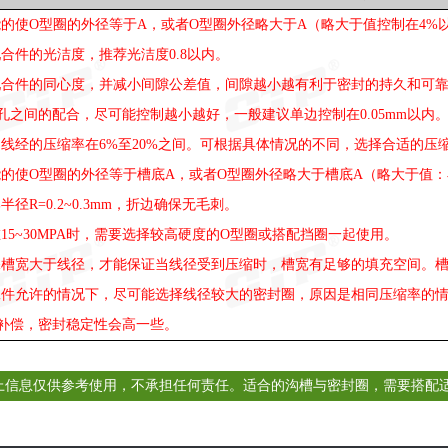
能的使O型圈的外径等于A，或者O型圈外径略大于A（略大于值控制在4%
配合件的光洁度，推荐光洁度0.8以内。
配合件的同心度，并减小间隙公差值，间隙越小越有利于密封的持久和可
与孔之间的配合，尽可能控制越小越好，一般建议单边控制在0.05mm以内
制线经的压缩率在6%至20%之间。可根据具体情况的不同，选择合适的压
能的使O型圈的外径等于槽底A，或者O型圈外径略大于槽底A（略大于值：
半径R=0.2~0.3mm，折边确保无毛刺。
在15~30MPA时，需要选择较高硬度的O型圈或搭配挡圈一起使用。
保槽宽大于线径，才能保证当线径受到压缩时，槽宽有足够的填充空间。槽宽=线
工件允许的情况下，尽可能选择线径较大的密封圈，原因是相同压缩率的
补偿，密封稳定性会高一些。
上信息仅供参考使用，不承担任何责任。适合的沟槽与密封圈，需要搭配