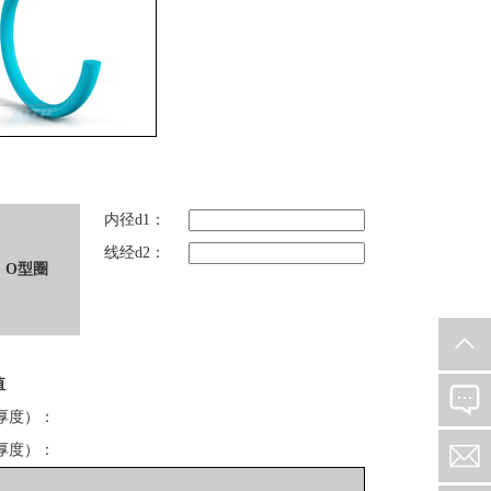
内径d1：
线经d2：
O型圈
值
X厚度）：
X厚度）：