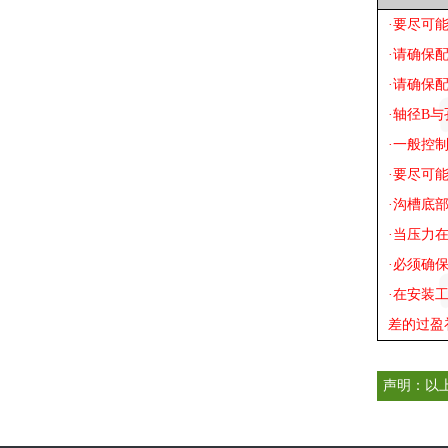
·要尽可
·请确保
·请确保
·轴径B
·一般控
·要尽可
·沟槽底部
·当压力
·必须确
·在安装
差的过盈
声明：以