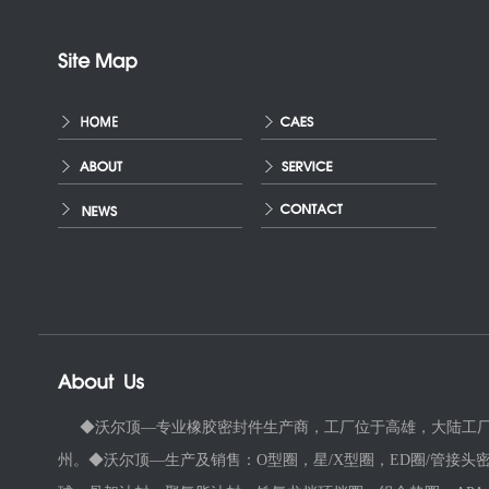
◆沃尔顶—专业橡胶密封件生产商，工厂位于高雄，大陆工厂
州。◆沃尔顶—生产及销售：O型圈，星/X型圈，ED圈/管接头