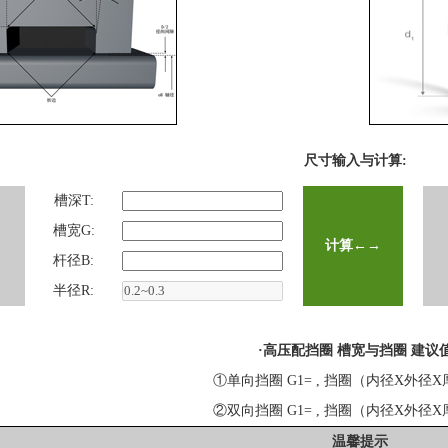
尺寸输入与计算:
槽深T:
槽宽G:
杆径B:
半径R:
·高压配挡圈 槽宽与挡圈 建议
①单向挡圈 G1= , 挡圈（内径X外径
②双向挡圈 G1= , 挡圈（内径X外径
温馨提示