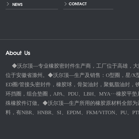
◆沃尔顶—专业橡胶密封件生产商，工厂位于高雄，大
位于安徽省滁州。◆沃尔顶—生产及销售：O型圈，星/X
ED圈/管接头密封件，橡胶球，骨架油封，聚氨脂油封，
环挡圈，组合垫圈，APA、PDU、LBH、MYA···橡胶平
殊橡胶件订做。◆沃尔顶—生产所用的橡胶原材料全部为
料，有NBR、HNBR、SI、EPDM、FKM/VITON、PU、PTFE