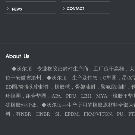
◆沃尔顶—专业橡胶密封件生产商，工厂位于高雄，大
位于安徽省滁州。◆沃尔顶—生产及销售：O型圈，星/X
ED圈/管接头密封件，橡胶球，骨架油封，聚氨脂油封，
环挡圈，组合垫圈，APA、PDU、LBH、MYA···橡胶平
殊橡胶件订做。◆沃尔顶—生产所用的橡胶原材料全部为
料，有NBR、HNBR、SI、EPDM、FKM/VITON、PU、PTFE